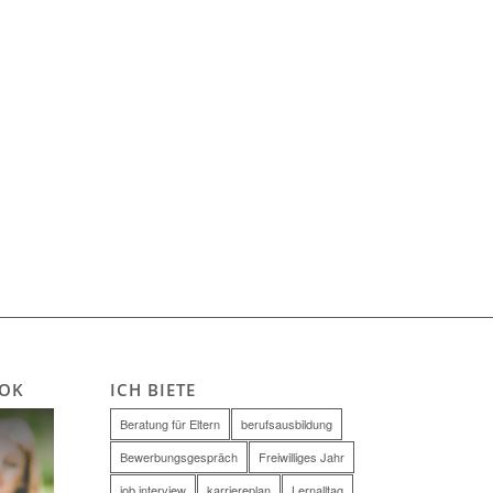
OOK
ICH BIETE
Beratung für Eltern
berufsausbildung
Bewerbungsgespräch
Freiwilliges Jahr
job interview
karriereplan
Lernalltag