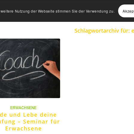
Akzep
e weitere Nutzung der Webseite stimmen Sie der Verwendung zu.
Schlagwortarchiv für:
e
ERWACHSENE
nde und Lebe deine
ufung – Seminar für
Erwachsene