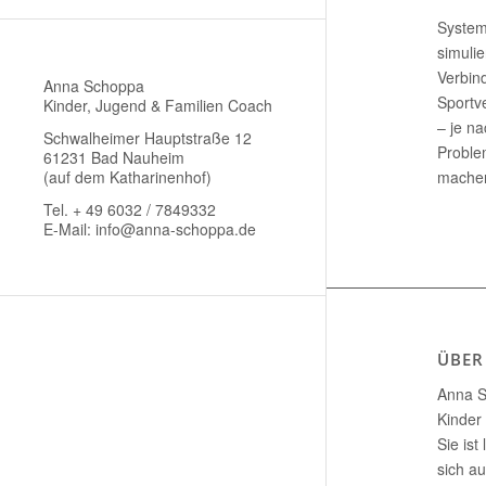
System
simulie
Verbin
Anna Schoppa
Sportv
Kinder, Jugend & Familien Coach
– je na
Schwalheimer Hauptstraße 12
Proble
61231 Bad Nauheim
(auf dem Katharinenhof)
mache
Tel. + 49 6032 / 7849332
E-Mail:
info@anna-schoppa.de
ÜBER
Anna S
Kinder
Sie ist
sich a